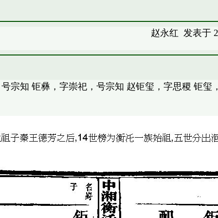
赵永红
发表于 20
号宗知 钜彝，字崇祀，号宗知 赵钜玺，字思稷 钜玺