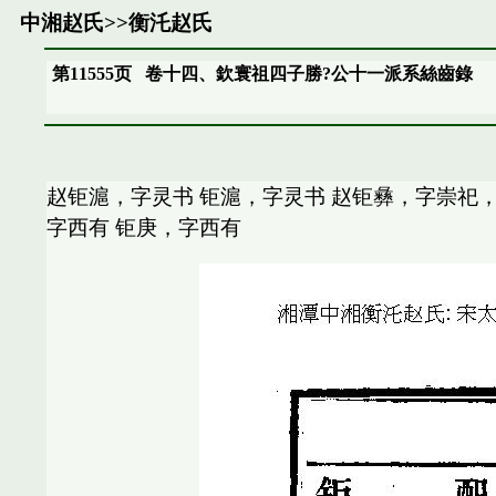
中湘赵氏
>>
衡汑赵氏
第11555页
卷十四、欽寰祖四子勝?公十一派系絲齒錄
赵钜滬，字灵书 钜滬，字灵书 赵钜彝，字崇祀，
字西有 钜庚，字西有