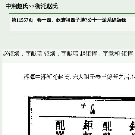
中湘赵氏
>>
衡汑赵氏
第11557页
卷十四、欽寰祖四子勝?公十一派系絲齒錄
赵钜熿，字献瑞 钜熿，字献瑞 赵钜挥，字意和 钜挥