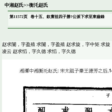
中湘赵氏
>>
衡汑赵氏
第11572页
卷十五、欽寰祖四子勝?公派下求至東齒錄
赵求闠，字盈殖 求闠，字盈殖 赵求旋，字中矩 求旋
凌云 赵求慆，字久德 求慆，字久德