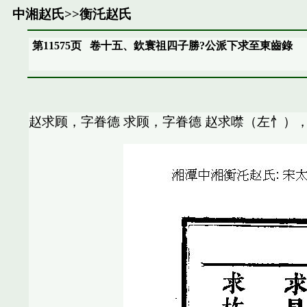
中湘赵氏
>>
衡汑赵氏
第11575页
卷十五、欽寰祖四子勝?公派下求至東齒錄
赵求顾，字眷德 求顾，字眷德 赵求噤（左忄），