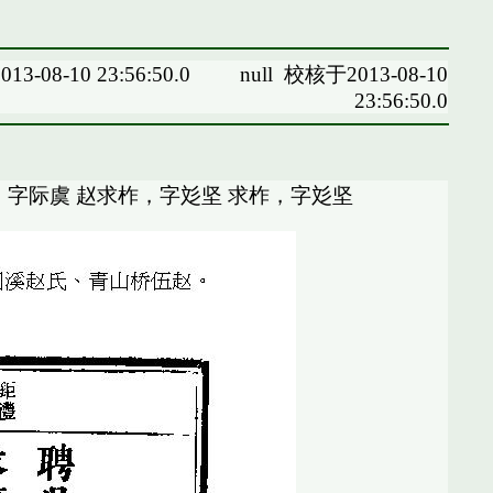
13-08-10 23:56:50.0
null
校核于2013-08-10
23:56:50.0
，字际虞 赵求柞，字彣坚 求柞，字彣坚