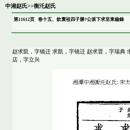
中湘赵氏
>>
衡汑赵氏
第11612页
卷十五、欽寰祖四子勝?公派下求至東齒錄
赵求凱，字镜迁 求凱，字镜迁 赵求晋，字瑞典 
店，字立兴