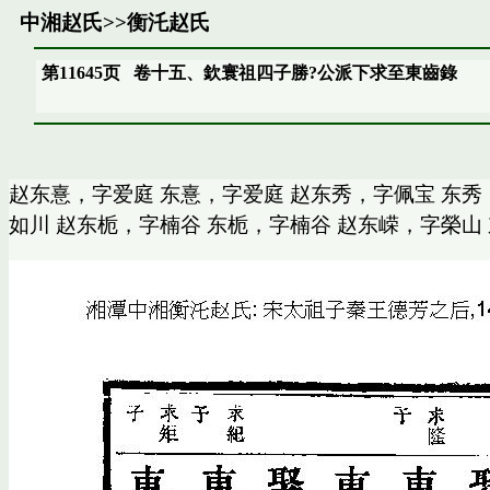
中湘赵氏
>>
衡汑赵氏
第11645页
卷十五、欽寰祖四子勝?公派下求至東齒錄
赵东憙，字爱庭 东憙，字爱庭 赵东秀，字佩宝 东秀
如川 赵东栀，字楠谷 东栀，字楠谷 赵东嵘，字榮山