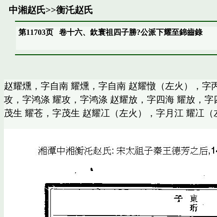
中湘赵氏
>>
衡汑赵氏
第11703页
卷十六、欽寰祖四子勝?公派下耀至錦齒錄
赵耀燻，字自南 耀燻，字自南 赵耀憞（左火），字丙
攻，字鸿涤 耀攻，字鸿涤 赵耀放，字四海 耀放，字
茂生 耀苍，字茂生 赵耀冮（左火），字月江 耀冮（