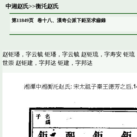
中湘赵氏
>>
衡汑赵氏
第11849页
卷十八、漢奇公派下鉅至求齒錄
赵钜璠，字云毓 钜璠，字云毓 赵钜琉，字寿安 钜琉
世崇 赵钜建，字邦迏 钜建，字邦迏