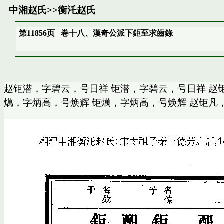
中湘赵氏
>>
衡汑赵氏
第11856页
卷十八、漢奇公派下鉅至求齒錄
赵钜潜，字碧云，号日祥 钜潜，字碧云，号日祥 赵钜
燤，字炳高，号焕辉 钜燤，字炳高，号焕辉 赵钜凡