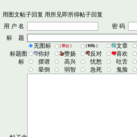
用图文帖子回复
用所见即所得帖子回复
用 户 名
密 码
标 题
无图标
文章
标题图
你好
赞扬
反对
喜欢
标
摆谱
高兴
忧愁
吐舌
晕倒
弱智
急死
鬼脸