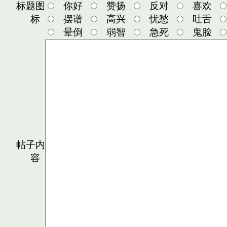
标题图
你好
赞扬
反对
喜欢
标
摆谱
高兴
忧愁
吐舌
晕倒
弱智
急死
鬼脸
帖子内
容