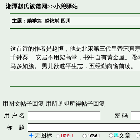
湘潭赵氏族谱网
>>
小憩驿站
主题：励学篇 赵锦斌 四川
这首诗的作者是赵恒，他是北宋第三代皇帝宋真宗
千钟粟。 安居不用架高堂，书中自有黄金屋。 
马多如簇。 男儿欲遂平生志，五经勤向窗前读。
用图文帖子回复
用所见即所得帖子回复
用 户 名
密 码
标 题
无图标
文章