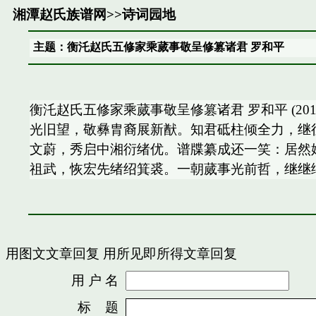
湘潭赵氏族谱网
>>
诗词园地
主题：衡汑赵氏五修家乘蒇事敬呈修篡诸君 罗和平
衡汑赵氏五修家乘蒇事敬呈修篡诸君 罗和平 (2
光旧望，敬彝胄裔展新猷。知君砥柱倾全力，继
文蔚，秀启中湘衍绪优。谱牒纂成还一笑：居然
祖武，恢宏先绪绍箕裘。一朝蒇事光前哲，继继
用图文文章回复
用所见即所得文章回复
用 户 名
密
标 题