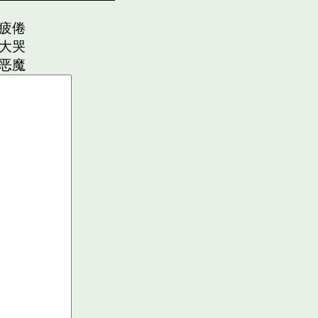
疲倦
大哭
恶魔