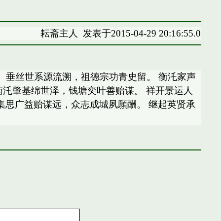
耘斋主人
发表于2015-04-29 20:16:55.0
秋。垂丝世系源流溯，祖德宗功青史留。 衡汑家声
衡汑肇基绵世泽，钱塘奕叶善贻谋。 祥开景运人
思广益贻谋远，众志成城夙願酬。 继起英贤承