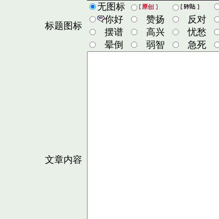
无图标
你好
赞扬
反对
标题图标
摆谱
高兴
忧愁
晕倒
弱智
急死
文章内容