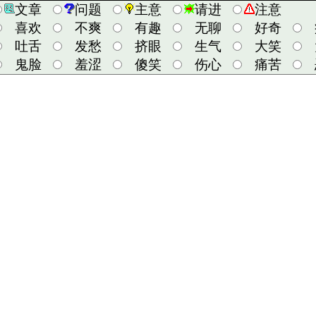
文章
问题
主意
请进
注意
喜欢
不爽
有趣
无聊
好奇
吐舌
发愁
挤眼
生气
大笑
鬼脸
羞涩
傻笑
伤心
痛苦