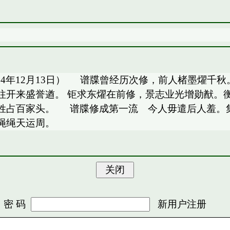
014年12月13日） 谱牒曾经历次修，前人楮墨燿千
往开来盛誉遒。 钜求东燿在前修，景志业光增勋猷。
姓占百家头。 谱牒修成第一流 今人毋遣后人羞。集
绳绳天运周。
 码
新用户注册