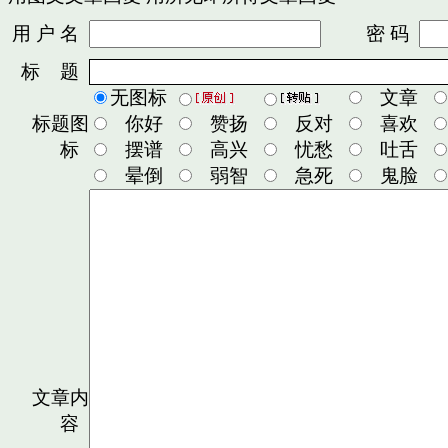
用 户 名
密 码
标 题
无图标
文章
标题图
你好
赞扬
反对
喜欢
标
摆谱
高兴
忧愁
吐舌
晕倒
弱智
急死
鬼脸
文章内
容