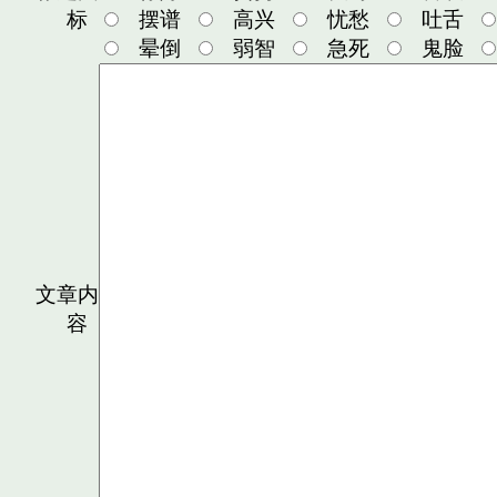
标
摆谱
高兴
忧愁
吐舌
晕倒
弱智
急死
鬼脸
文章内
容