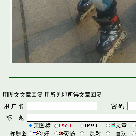
用图文文章回复
用所见即所得文章回复
用 户 名
密 码
标 题
无图标
文章
标题图
你好
赞扬
反对
喜欢