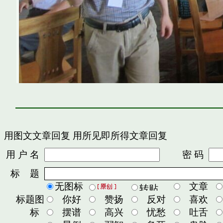
用图文文章回复
用所见即所得文章回复
用 户 名
密 码
标 题
无图标
文章
标题图
你好
赞扬
反对
喜欢
标
摆谱
高兴
忧愁
吐舌