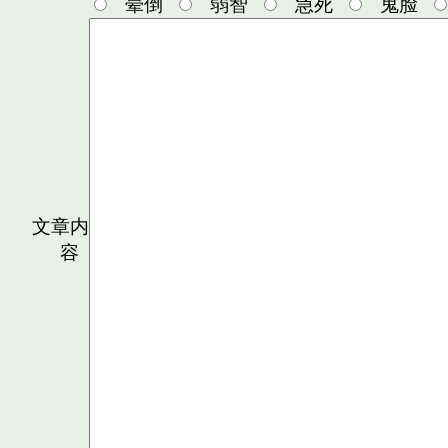
晕倒
弱智
急死
鬼脸
文章内
容