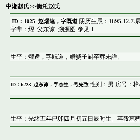
中湘赵氏
>>
衡汑赵氏
阴历生辰：1895.12.7
ID：1025 赵燿逵，字既道
字辈：燿
父东谅
溯源图
参见
1
生平：燿逵，字既道，婚娶子嗣卒葬未詳。
性别：男 房号：樟
ID：6223
赵东谅，字杰生，号先致
生平：光绪五年已卯四月初五日辰时生。卒殁墓葬