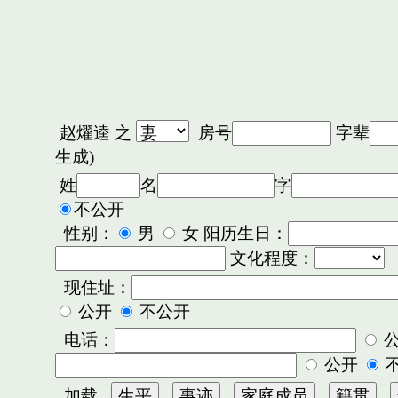
赵燿逵
之
房号
字辈
生成)
姓
名
字
不公开
性别：
男
女 阳历生日：
文化程度：
现住址：
公开
不公开
电话：
公开
加载