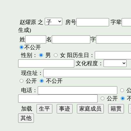
赵燿原
之
房号
字辈
生成)
姓
名
字
不公开
性别：
男
女 阳历生日：
文化程度：
现住址：
公开
不公开
电话：
公开
加载