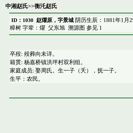
中湘赵氏
>>
衡汑赵氏
阴历生辰：1881年1月
ID：1030 赵燿原，字景城
樟树 字辈：燿
父东旭
溯源图
参见
1
卒殁: 殁葬向未详。
籍贯: 杨嘉桥镇洪坪村双利组。
家庭成员: 娶周氏。生一子（夭），抚一子。
生平：农民。