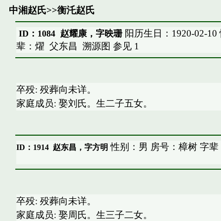
中湘赵氏
>>
衡汑赵氏
阳历生日：1920-02-1
ID：1084 赵耀康，字映珊
辈：燿
父东昌
溯源图
参见
1
卒殁: 殁葬向未详。
家庭成员: 娶刘氏。生二子五女。
性别：男 房号：樟树 字辈
ID：1914
赵东昌，字方明
卒殁: 殁葬向未详。
家庭成员: 娶周氏。生三子二女。