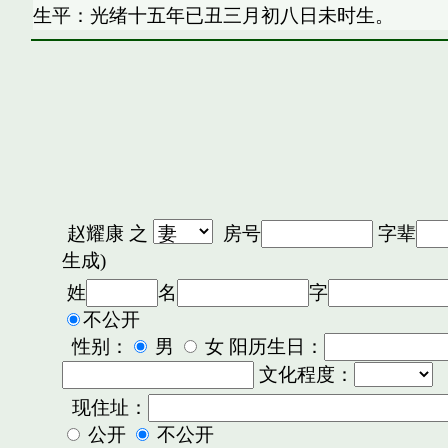
生平：光绪十五年已丑三月初八日未时生。
赵耀康
之
房号
字辈
生成)
姓
名
字
不公开
性别：
男
女 阳历生日：
文化程度：
现住址：
公开
不公开