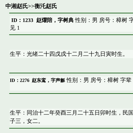
中湘赵氏
>>
衡汑赵氏
性别：男 房号：樟树 
ID：1233 赵燿陪，字树典
见
1
生平：光绪二十四戊戌十二月二十九日寅时生。
性别：男 房号：樟树 字辈
ID：2276
赵东鸾，字声龢
生平：同治十二年癸酉三月二十五日卯时生，民
子三，女二。