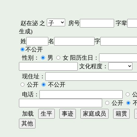
赵在泌
之
房号
字辈
生成)
姓
名
字
不公开
性别：
男
女 阳历生日：
文化程度：
现住址：
公开
不公开
电话：
公开
加载