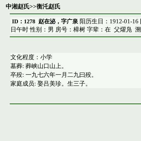
中湘赵氏
>>
衡汑赵氏
阳历生日：1912-01-16
ID：1278 赵在泌，字广泉
日午时 性别：男 房号：樟树 字辈：在
父燿凫
溯
文化程度：小学
墓葬: 葬峡山口山上。
卒殁: 一九七六年一月二九曰殁。
家庭成员: 娶吕美珍。生三子。