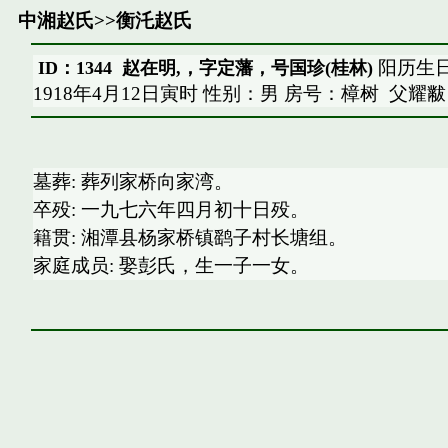
中湘赵氏
>>
衡汑赵氏
阳历生日：
ID：1344 赵在明,，字定藩，号国珍(桂林)
1918年4月12日寅时 性别：男 房号：樟树
父耀黻
墓葬: 葬列家桥向家湾。
卒殁: 一九七六年四月初十日殁。
籍贯: 湘潭县杨家桥镇鹞子村长塘组。
家庭成员: 娶彭氏，生一子一女。