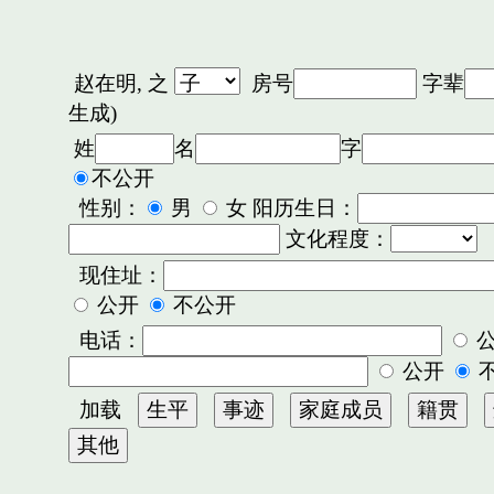
赵在明,
之
房号
字辈
生成)
姓
名
字
不公开
性别：
男
女 阳历生日：
文化程度：
现住址：
公开
不公开
电话：
公开
加载