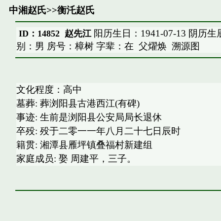
中湘赵氏
>>
衡汑赵氏
阳历生日：1941-07-13 阴历生
ID：14852 赵先江
别：男 房号：樟树 字辈：在
父燿焕
溯源图
文化程度：高中
墓葬: 葬浏阳县古港西江(有碑)
事迹: 生前是浏阳县公安局局长退休
卒殁: 殁于二零一一年八月二十七日辰时
籍贯: 湘潭县雁坪镇叠福村新建组
家庭成员: 娶 周建平，三子。