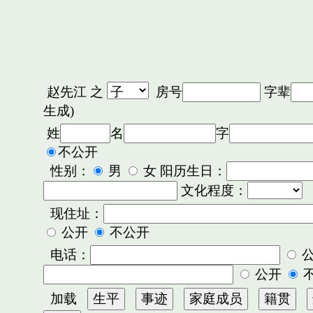
赵先江
之
房号
字辈
生成)
姓
名
字
不公开
性别：
男
女 阳历生日：
文化程度：
现住址：
公开
不公开
电话：
公开
加载