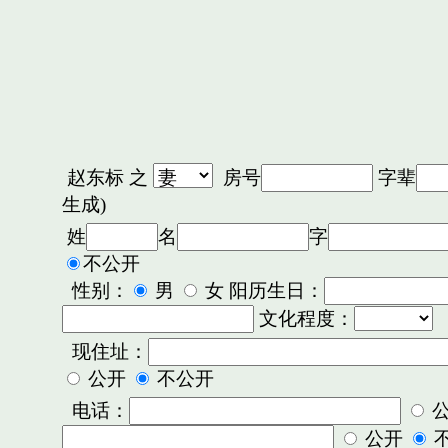
赵东标
之
房号
字辈
生成)
姓
名
字
不公开
性别：
男
女 阳历生日：
文化程度：
现住址：
公开
不公开
电话：
公开