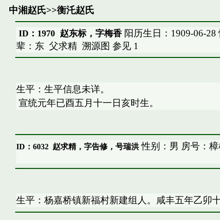
中湘赵氏
>>
衡汑赵氏
阳历生日：1909-06-2
ID：1970 赵东标，字梅香
辈：东
父求精
溯源图
参见
1
生平：生平信息未详。
宣统元年已酉五月十一日亥时生。
性别：男 房号：樟
ID：6032
赵求精，字告修，号瑞洪
生平：杨嘉桥镇新福村新建组人。咸丰五年乙卯十