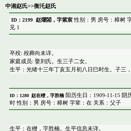
中湘赵氏
>>
衡汑赵氏
性别：男 房号：樟树 
ID：2199 赵燿閤，字紫宸
见
1
卒殁: 殁葬向未详。
家庭成员: 娶刘氏。生三子二女。
生平：光绪十三年丁亥五月初八日巳时生。子三
阳历生日：1909-11-15 
ID：1280
赵在楩，字胜楠
时 性别：男 房号：樟树 字辈：在 关系：父子
生平：在楩，字胜楠。生平信息未详。