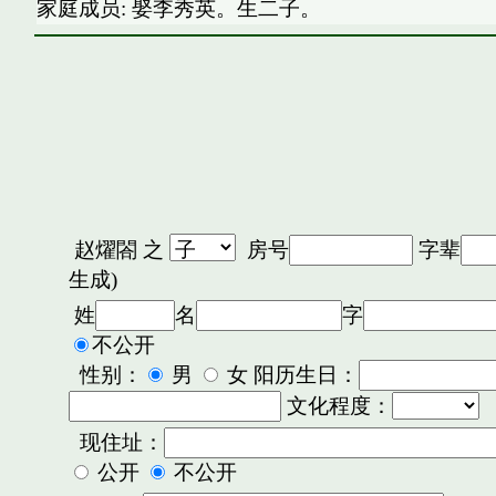
家庭成员: 娶李秀英。生二子。
赵燿閤
之
房号
字辈
生成)
姓
名
字
不公开
性别：
男
女 阳历生日：
文化程度：
现住址：
公开
不公开