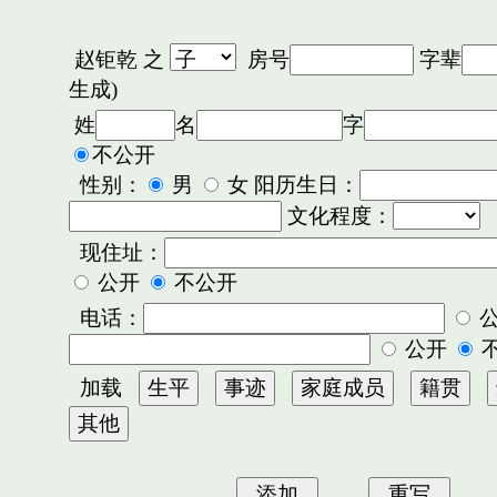
赵钜乾
之
房号
字辈
生成)
姓
名
字
不公开
性别：
男
女 阳历生日：
文化程度：
现住址：
公开
不公开
电话：
公开
加载