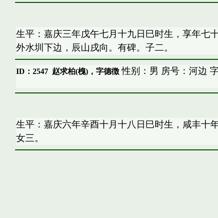
生平：嘉庆三年戊午七月十九日巳时生，享年七
外水圳下边，辰山戌向。有碑。子二。
性别：男 房号：河边 
ID：2547
赵求柏(槐)，字德徴
生平：嘉庆六年辛酉十月十八日巳时生，咸丰十
女三。