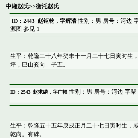
中湘赵氏
>>
衡汑赵氏
性别：男 房号：河边 
ID：2443 赵钜乾，字辉清
源图
参见
1
生平：乾隆二十八年癸未十一月二十七日寅时生
坪，巳山亥向。子五。
性别：男 房号：河边 字辈
ID：2543
赵求繗，字广幅
生平：乾隆五十五年庚戌正月二十七日寅时生，
乾向。有碑。