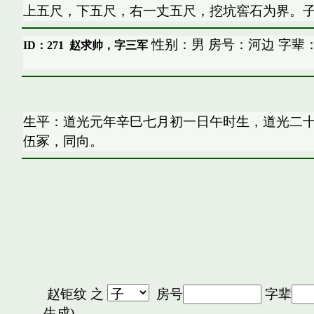
上五尺，下五尺，右一丈五尺，挖坑窖石为界。
性别：男 房号：河边 字辈
ID：271
赵求帅，字三军
生平：道光元年辛巳七月初一日午时生，道光二
伍冢，同向。
赵钜纹
之
房号
字辈
生成)