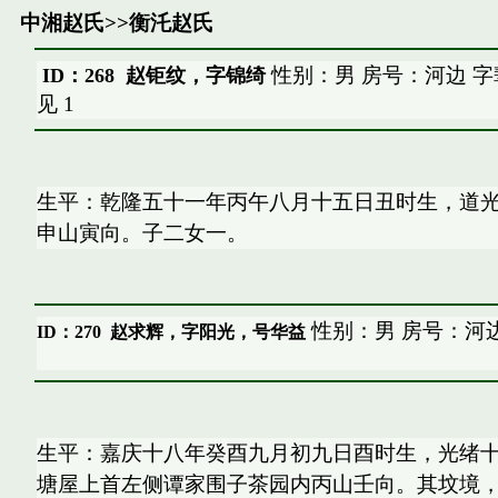
中湘赵氏
>>
衡汑赵氏
性别：男 房号：河边 
ID：268 赵钜纹，字锦绮
见
1
生平：乾隆五十一年丙午八月十五日丑时生，道
申山寅向。子二女一。
性别：男 房号：河边
ID：270
赵求辉，字阳光，号华益
生平：嘉庆十八年癸酉九月初九日酉时生，光绪
塘屋上首左侧谭家围子茶园内丙山壬向。其坟境