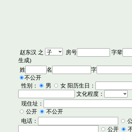
赵东汉
之
房号
字辈
生成)
姓
名
字
不公开
性别：
男
女 阳历生日：
文化程度：
现住址：
公开
不公开
电话：
公开