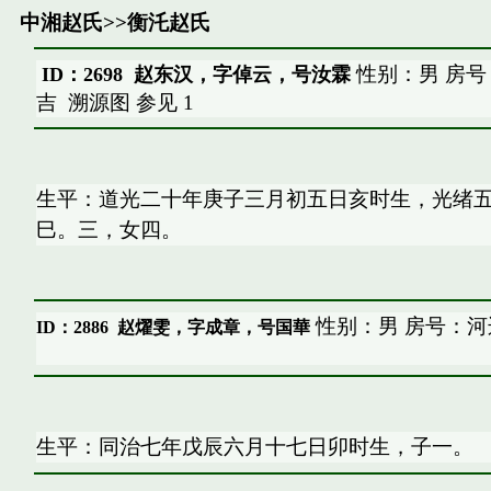
中湘赵氏
>>
衡汑赵氏
性别：男 房号
ID：2698 赵东汉，字倬云，号汝霖
吉
溯源图
参见
1
生平：道光二十年庚子三月初五日亥时生，光绪
巳。三，女四。
性别：男 房号：河
ID：2886
赵燿雯，字成章，号国華
生平：同治七年戊辰六月十七日卯时生，子一。