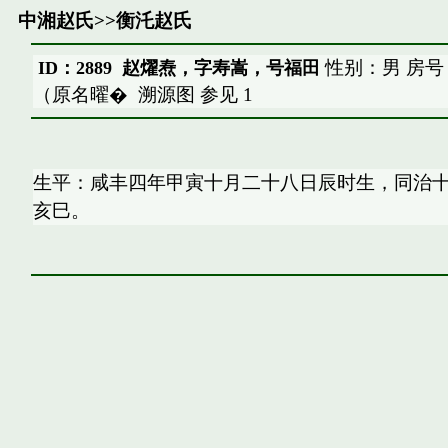
中湘赵氏
>>
衡汑赵氏
性别：男 房号
ID：2889 赵燿焘，字寿嵩，号福田
（原名曜�
溯源图
参见
1
生平：咸丰四年甲寅十月二十八日辰时生，同治
亥巳。