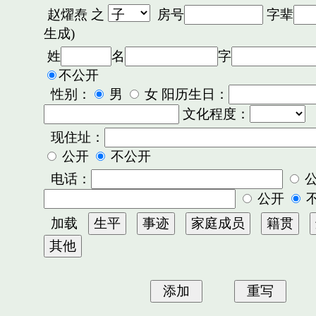
赵燿焘
之
房号
字辈
生成)
姓
名
字
不公开
性别：
男
女 阳历生日：
文化程度：
现住址：
公开
不公开
电话：
公开
加载