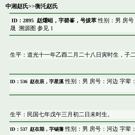
中湘赵氏
>>
衡汑赵氏
性别：男 房号
ID：2895 赵燿峘，字碧峯，号拔萃
晟
溯源图
参见
1
生平：道光十一年乙酉二月二十八日寅时生，子
性别：男 房号：河边 字辈
ID：536
赵在辰，字星溪
生平：民国七年戊午三月初二日未时生。
性别：男 房号：河边 字辈
ID：537
赵在期，字锡藩