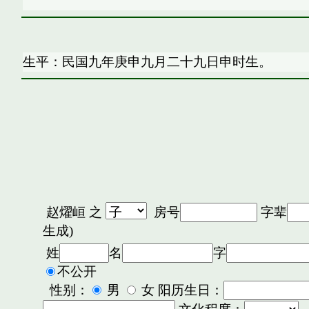
生平：民国九年庚申九月二十九日申时生。
赵燿峘
之
房号
字辈
生成)
姓
名
字
不公开
性别：
男
女 阳历生日：