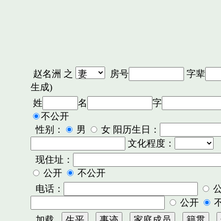
赵名洲
之
房号
字辈
生成)
姓
名
字
不公开
性别：
男
女 阳历生日：
文化程度：
现住址：
公开
不公开
电话：
公开
加载