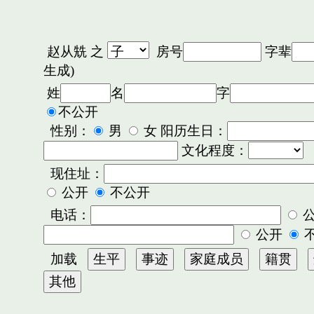
赵从兟
之
房号
字辈
生成)
姓
名
字
不公开
性别：
男
女 阳历生日：
文化程度：
现住址：
公开
不公开
电话：
公开
加载