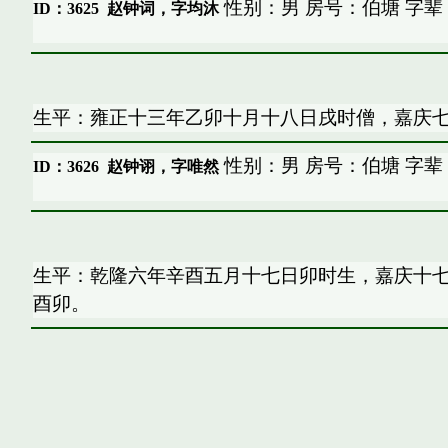
性别：男 房号：伯塘 字辈
ID：3625
赵钟词，字均沐
生平：雍正十三年乙卯十月十八日戌时僧，嘉庆
性别：男 房号：伯塘 字辈
ID：3626
赵钟诩，字唯然
生平：乾隆六年辛酉五月十七日卯时生，嘉庆十
酉卯。