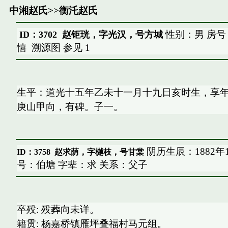
中湘赵氏
>>
衡汑赵氏
性别：男 房号
ID：3702 赵钜珖，字光汉，号方城
憘
溯源图
参见
1
生平：道光十五年乙未十一月十九日亥时生，享
庚山甲向，有碑。子一。
阴历生辰：1882年
ID：3758
赵求荫，字樾枝，号甘棠
号：伯塘 字辈：求 关系：父子
卒殁: 殁葬向未详。
籍贯: 杨嘉桥镇雁坪叠福村马元组。