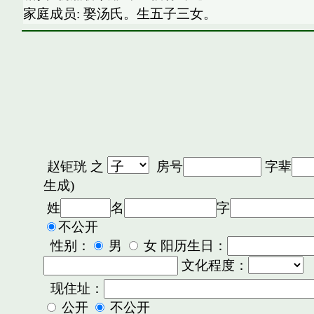
家庭成员: 娶汤氏。生五子三女。
赵钜珖
之
房号
字辈
生成)
姓
名
字
不公开
性别：
男
女 阳历生日：
文化程度：
现住址：
公开
不公开