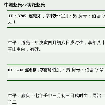
中湘赵氏
>>
衡汑赵氏
性别：男 房号：伯塘 
ID：3705 赵钜才，字书升
见
1
生平：道光十年庚寅四月初八日戌时生，享年八
寅山申向，有碑。
性别：男 房号：伯塘 字辈
ID：3218
赵名欀，字南浦
生平：嘉庆十七年壬申三月初三日戌时生，同治
子二。