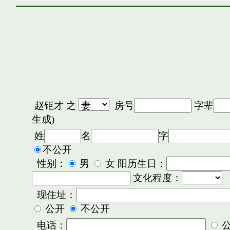
赵钜才
之
房号
字辈
生成)
姓
名
字
不公开
性别：
男
女 阳历生日：
文化程度：
现住址：
公开
不公开
电话：