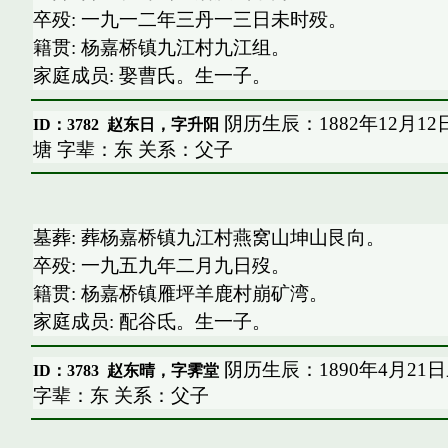
卒殁: 一九一二年三丹一三日未时殁。
籍贯: 杨嘉桥镇九江村九江组。
家庭成员: 娶曹氏。生一子。
阴历生辰：1882年12月1
ID：3782
赵东日，字升阳
塘 字辈：东 关系：父子
墓葬: 葬杨嘉桥镇九江村燕窝山坤山艮向。
卒殁: 一九五九年二月九日歿。
籍贯: 杨嘉桥镇雁坪羊鹿村崩矿湾。
家庭成员: 配谷氐。生一子。
阴历生辰：1890年4月21
ID：3783
赵东晴，字霁堂
字辈：东 关系：父子