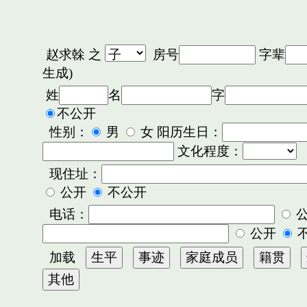
赵求榦
之
房号
字辈
生成)
姓
名
字
不公开
性别：
男
女 阳历生日：
文化程度：
现住址：
公开
不公开
电话：
公开
加载