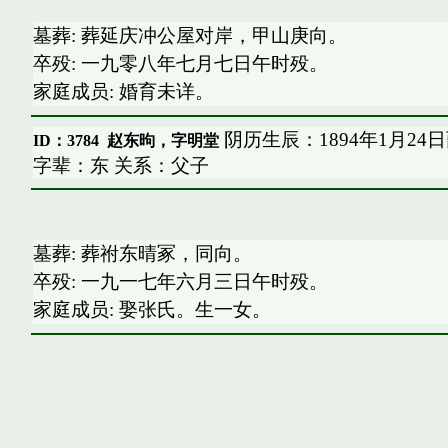
墓葬: 葬延庆冲公屋对岸，甲山庚向。
卒殁: 一九零八年七月七日午时殁。
家庭成员: 婚育未详。
阴历生辰：1894年1月24
ID：3784
赵东昫，字明堂
字辈：东 关系：父子
墓葬: 葬祔东晴冢，同向。
卒殁: 一九一七年六月三日午时殁。
家庭成员: 娶张氏。生一女。