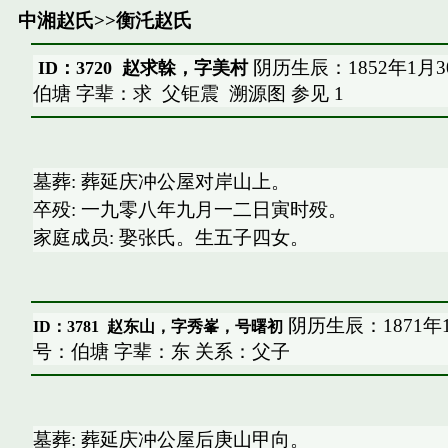
中湘赵氏
>>
衡汑赵氏
阴历生辰：1852年1月
ID：3720 赵求榦，字美村
伯塘 字辈：求
父钜震
溯源图
参见
1
墓葬: 葬延庆冲公屋对岸山上。
卒殁: 一九零八年九月一二日寅时殁。
家庭成员: 娶张氏。生五子四女。
阴历生辰：1871年
ID：3781
赵东山，字秀峯，号曙初
号：伯塘 字辈：东 关系：父子
墓葬: 葬延庆冲公屋后庚山甲向。