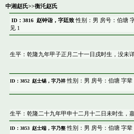
中湘赵氏
>>
衡汑赵氏
性别：男 房号：伯塘 
ID：3816 赵钟诣，字廷致
见
1
生平：乾隆九年甲子正月二十一日戌时生，没未
性别：男 房号：伯塘 字辈
ID：3852
赵士锡，字乃祥
生平：乾隆二十九年甲申十二月十二日未时生，
性别：男 房号：伯塘 字辈
ID：3853
赵士端，字乃整