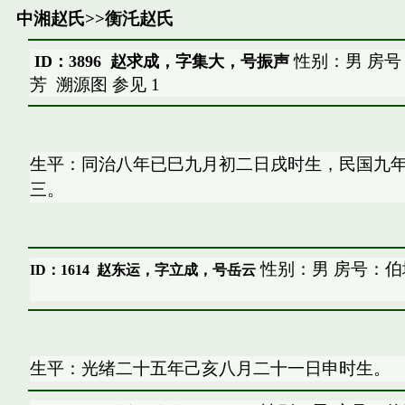
中湘赵氏
>>
衡汑赵氏
性别：男 房号
ID：3896 赵求成，字集大，号振声
芳
溯源图
参见
1
生平：同治八年已巳九月初二日戌时生，民国九
三。
性别：男 房号：伯
ID：1614
赵东运，字立成，号岳云
生平：光绪二十五年己亥八月二十一日申时生。