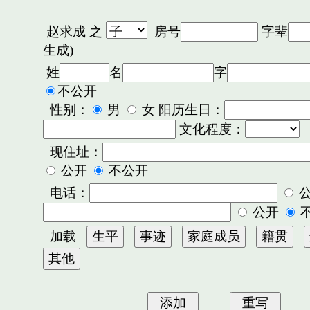
赵求成
之
房号
字辈
生成)
姓
名
字
不公开
性别：
男
女 阳历生日：
文化程度：
现住址：
公开
不公开
电话：
公开
加载