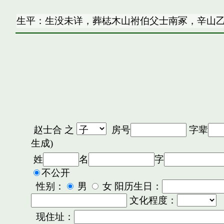
生平：生没未详，葬梽木山祔伯父士南冢，辛山
赵士合
之
房号
字辈
生成)
姓
名
字
不公开
性别：
男
女 阳历生日：
文化程度：
现住址：