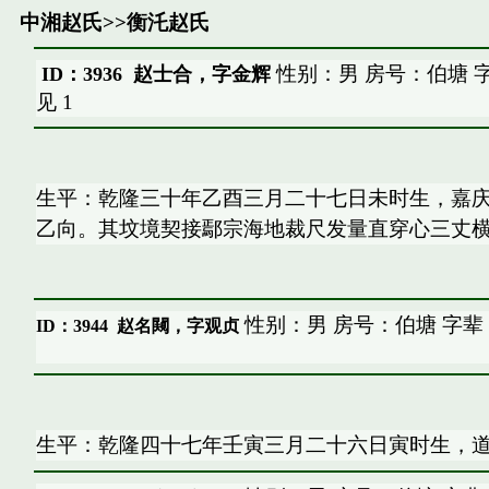
中湘赵氏
>>
衡汑赵氏
性别：男 房号：伯塘 
ID：3936 赵士合，字金辉
见
1
生平：乾隆三十年乙酉三月二十七日未时生，嘉
乙向。其坟境契接鄢宗海地裁尺发量直穿心三丈
性别：男 房号：伯塘 字辈
ID：3944
赵名闚，字观贞
生平：乾隆四十七年壬寅三月二十六日寅时生，