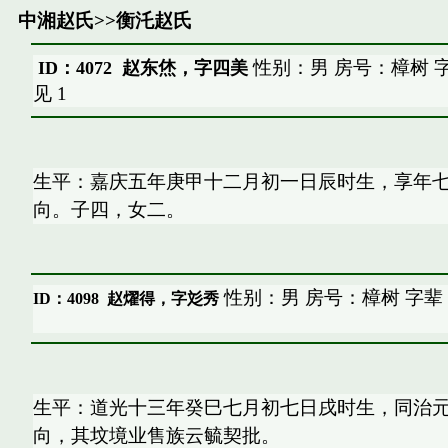
中湘赵氏
>>
衡汑赵氏
性别：男 房号：樟树 
ID：4072 赵东烋，字四美
见
1
生平：嘉庆五年庚甲十二月初一日辰时生，享年
向。子四，女二。
性别：男 房号：樟树 字辈
ID：4098
赵燿得，字彣秀
生平：道光十三年癸巳七月初七日戌时生，同治
向，其坟境业售族云毓契批。