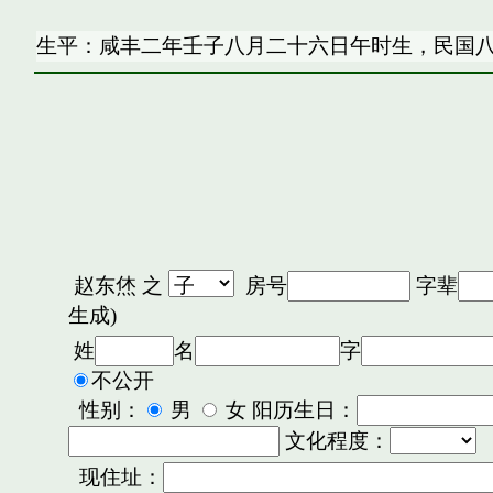
生平：咸丰二年壬子八月二十六日午时生，民国
赵东烋
之
房号
字辈
生成)
姓
名
字
不公开
性别：
男
女 阳历生日：
文化程度：
现住址：