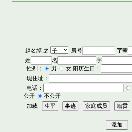
赵名绰
之
房号
字辈
姓
名
字
性别：
男
女 阳历生日：
现住址：
电话：
公开
不公开
加载