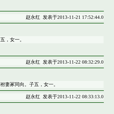
赵永红
发表于2013-11-21 17:52:44.0
子五，女一。
赵永红
发表于2013-11-22 08:32:29.0
葬祔妻冢同向。子五，女一。
赵永红
发表于2013-11-22 08:33:13.0