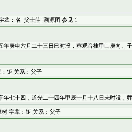
 字辈：名
父士莊
溯源图
参见
1
五年庚申六月二十三日巳时没，葬观音棣甲山庚向。
辈：钜 关系：父子
享年七十四，道光二十四年甲辰十月十八日未时没，
树 字辈：钜 关系：父子