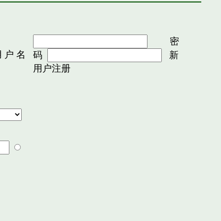
密
 户 名
码
新
用户注册