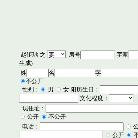
赵钜瑀
之
房号
字辈
生成)
姓
名
字
不公开
性别：
男
女 阳历生日：
文化程度：
现住址：
公开
不公开
电话：
公开