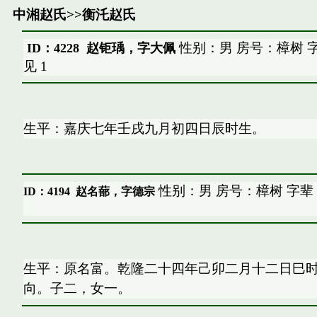
中湘赵氏
>>
衡汑赵氏
性别：男 房号：樟树 
ID：4228 赵钜瑀，字大佩
见
1
生平：嘉庆七年壬戌九月初四日辰时生。
性别：男 房号：樟树 字辈
ID：4194
赵名蔀，字德宗
生平：原名富。乾隆二十四年己卯二月十二日巳
向。子二，女一。