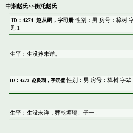
中湘赵氏
>>
衡汑赵氏
性别：男 房号：樟树 
ID：4274 赵从嗣，字司册
见
1
生平：生没葬未详。
性别：男 房号：樟树 字辈
ID：4273
赵良瑚，字沅璧
生平：生没未详，葬乾塘墈。子一。