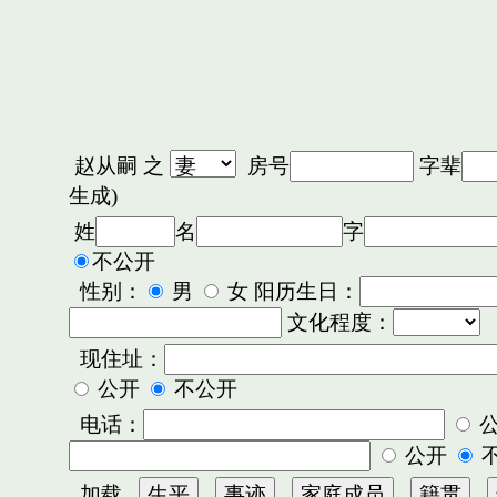
赵从嗣
之
房号
字辈
生成)
姓
名
字
不公开
性别：
男
女 阳历生日：
文化程度：
现住址：
公开
不公开
电话：
公开
加载