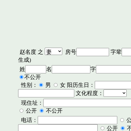
赵名度
之
房号
字辈
生成)
姓
名
字
不公开
性别：
男
女 阳历生日：
文化程度：
现住址：
公开
不公开
电话：
公开