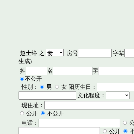
赵士络
之
房号
字辈
生成)
姓
名
字
不公开
性别：
男
女 阳历生日：
文化程度：
现住址：
公开
不公开
电话：
公开