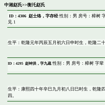
中湘赵氏
>>
衡汑赵氏
性别：男 房号：樟树 
ID：4306 赵士络，字存经
见
1
生平：乾隆元年丙辰五月初六日申时生，乾隆二
性别：男 房号：樟树 字辈
ID：4295
赵钟洪，字九疏
生平：康熙四十年辛巳九月初八日巳时生，乾隆
四。