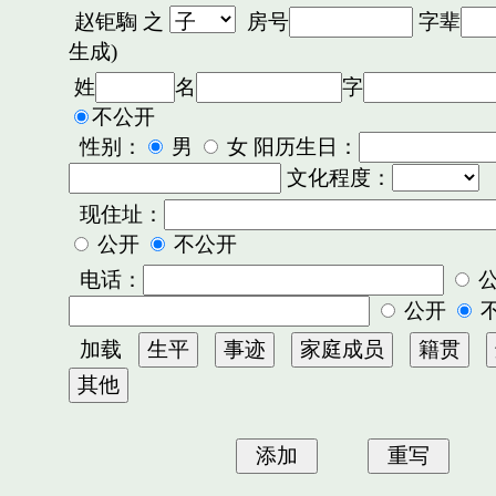
赵钜騊
之
房号
字辈
生成)
姓
名
字
不公开
性别：
男
女 阳历生日：
文化程度：
现住址：
公开
不公开
电话：
公开
加载