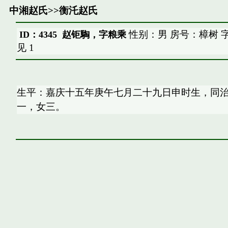
中湘赵氏
>>
衡汑赵氏
性别：男 房号：樟树 
ID：4345 赵钜騊，字粮乘
见
1
生平：嘉庆十五年庚午七月二十九日申时生，同
一，女三。