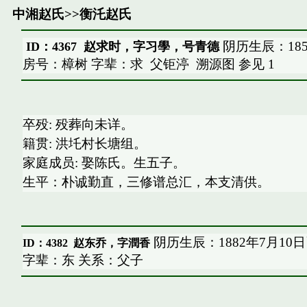
中湘赵氏
>>
衡汑赵氏
阴历生辰：185
ID：4367 赵求时，字习學，号青德
房号：樟树 字辈：求
父钜渟
溯源图
参见
1
卒殁: 殁葬向未详。
籍贯: 洪圫村长塘组。
家庭成员: 娶陈氏。生五子。
生平：朴诚勤直，三修谱总汇，本支清供。
阴历生辰：1882年7月10
ID：4382
赵东乔，字潤香
字辈：东 关系：父子