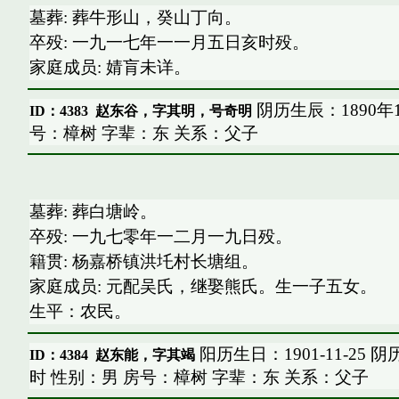
墓葬: 葬牛形山，癸山丁向。
卒殁: 一九一七年一一月五日亥时殁。
家庭成员: 婧肓未详。
阴历生辰：1890年
ID：4383
赵东谷，字其明，号奇明
号：樟树 字辈：东 关系：父子
墓葬: 葬白塘岭。
卒殁: 一九七零年一二月一九日殁。
籍贯: 杨嘉桥镇洪圫村长塘组。
家庭成员: 元配吴氏，继娶熊氏。生一子五女。
生平：农民。
阳历生日：1901-11-25 
ID：4384
赵东能，字其竭
时 性别：男 房号：樟树 字辈：东 关系：父子