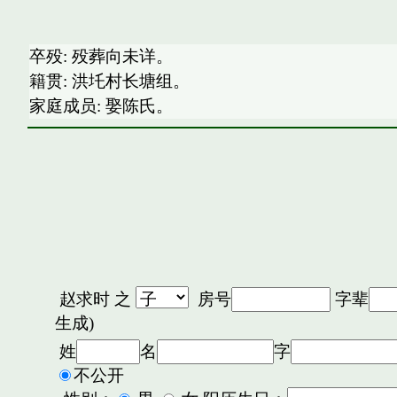
卒殁: 殁葬向未详。
籍贯: 洪圫村长塘组。
家庭成员: 娶陈氏。
赵求时
之
房号
字辈
生成)
姓
名
字
不公开