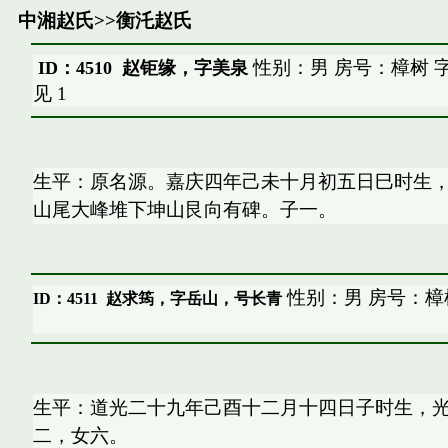
中湘赵氏
>>
衡汑赵氏
性别：男 房号：樟树 
ID：4510 赵钜缘，字美泉
见
1
生平：原名源。嘉庆四年己未十月初五日巳时生
山尾大峰堆下坤山艮向有碑。子一。
性别：男 房号：樟
ID：4511
赵求筠，字岳山，号长青
生平：道光二十九年己酉十二月十四日子时生，
二，女六。