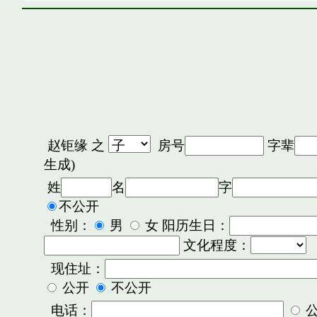
赵钜缘
之
房号
字辈
生成)
姓
名
字
不公开
性别：
男
女 阳历生日：
文化程度：
现住址：
公开
不公开
电话：