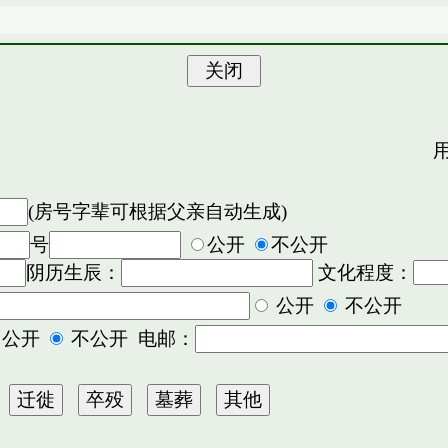
用
(房号字辈可根据父亲自动生成)
号
公开
不公开
阴历生辰：
文化程度：
公开
不公开
公开
不公开 电邮：