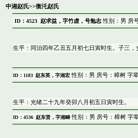
中湘赵氏
>>
衡汑赵氏
性别：男 房
ID：4523 赵求益，字竹虚，号勉志
生平：同治四年乙丑五月初七日寅时生。子三，
性别：男 房号：樟树 字
ID：1183
赵东英，字湘宏
生平：光绪二十九年癸卯八月初五日寅时生。
性别：男 房号：樟树 字
ID：4536
赵东贤，字湘畴