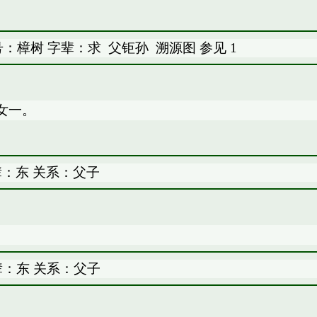
号：樟树 字辈：求
父钜孙
溯源图
参见
1
女一。
辈：东 关系：父子
辈：东 关系：父子