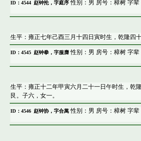
性别：男 房号：樟树 字辈
ID：4544
赵钟抡，字庭序
生平：雍正七年己酉三月十四日寅时生，乾隆四
性别：男 房号：樟树 字辈
ID：4545
赵钟拳，字服膺
生平：雍正十二年甲寅六月二十一日午时生，乾
艮。子六，女一。
性别：男 房号：樟树 字辈
ID：4546
赵钟协，字合萬