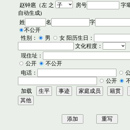
赵钟扈（左
之
房号
字
自动生成)
姓
名
字
不公开
性别：
男
女 阳历生日：
文化程度：
现住址：
公开
不公开
电话：
公开
加载