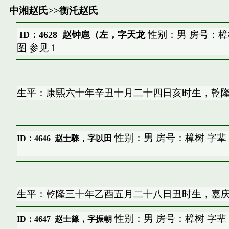
中湘赵氏
>>
衡汑赵氏
性别：男 房号：樟
ID：4628 赵钟扈（左，字天龙
图
参见
1
生平：康熙六十年辛丑十月二十四日亥时生，乾
性别：男 房号：樟树 字辈
ID：4646
赵士騋，字以田
生平：乾隆三十年乙酉五月二十八日丑时生，嘉
性别：男 房号：樟树 字辈
ID：4647
赵士籙，字振朝