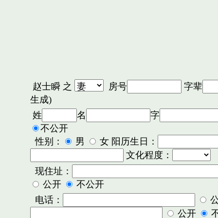
赵士瞬
之
房号
字辈
生成)
姓
名
字
不公开
性别：
男
女 阳历生日：
文化程度：
现住址：
公开
不公开
电话：
公开