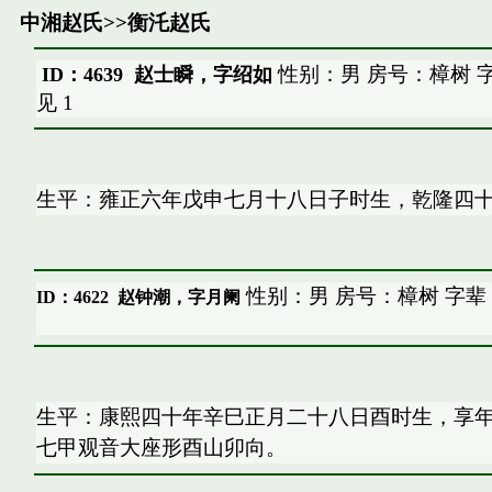
中湘赵氏
>>
衡汑赵氏
性别：男 房号：樟树 
ID：4639 赵士瞬，字绍如
见
1
生平：雍正六年戊申七月十八日子时生，乾隆四
性别：男 房号：樟树 字辈
ID：4622
赵钟潮，字月阑
生平：康熙四十年辛巳正月二十八日酉时生，享
七甲观音大座形酉山卯向。